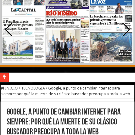
River lo descartó y el pibe Jaime brilla en Peñarol de Montevideo: «¿Nos dieron
INICIO
/
TECNOLOGIA
/
Google, a punto de cambiar internet para
siempre: por qué la muerte de su clásico buscador preocupa a toda la web
Camilota presentó a su nueva novia y contó su historia de amor: «Hoy, por fin, 
Flávio Bolsonaro culpó a Lula da Silva de la crisis con Argentina y a su «polític
Google, a punto de cambiar internet para
Franco Colapinto denunció que fue víctima de un robo en Italia: «Quién hubiera d
siempre: por qué la muerte de su clásico
Franco Mastantuono se fue de Real Madrid y en Italia lo recibió una multitud: ju
buscador preocupa a toda la web