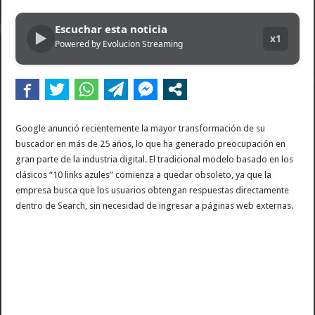
Dolor en Chubut: murió el intendente de Gaiman en medio de una operación
Escuchar esta noticia
▶
Escala el conflicto universitario: los rectores piden a la Justicia que intime al 
x1
Powered by Evolucion Streaming
Pedradas, corridas y detenidos frente al Congreso en la marcha contra la Ley de 
La Cámara de Casación confirmó el procesamiento de Julio de Vido y su esposa po
La contundente respuesta de Benegas Lynch a una senadora K que quiso sacarlo de
Google anunció recientemente la mayor transformación de su
buscador en más de 25 años, lo que ha generado preocupación en
gran parte de la industria digital. El tradicional modelo basado en los
clásicos “10 links azules” comienza a quedar obsoleto, ya que la
empresa busca que los usuarios obtengan respuestas directamente
dentro de Search, sin necesidad de ingresar a páginas web externas.