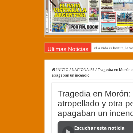
«La vida es bonita, la 
Ultimas Noticias
Un enorme asteroide pasa
García Cuerva contó deta
INICIO
/
NACIONALES
/
Tragedia en Morón: 
apagaban un incendio
«¡El Pastor viene a encon
Tragedia en Luján: fam
Tragedia en Morón:
Un acuerdo emergente pod
atropellado y otra p
Freno a la IA | Greg Abb
apagaban un incend
Te ofrecen trabajo, pero 
Escuchar esta noticia
▶
Examen toxicológico co