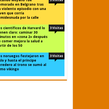
emorado en Belgrano tras
 violento episodio con una
ven que corría
midesnuda por la calle
s científicos de Harvard lo
3 Visitas
enen claro: caminar 30
inutos en «zona 2» después
 comer mejora la salud a
rtir de los 50
s noruegos festejaron en
3 Visitas
lo y hasta el príncipe
redero al trono se sumó al
mo vikingo