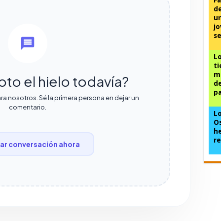
d
un
jo
se
Lo
ti
m
oto el hielo todavía?
de
pa
ra nosotros. Sé la primera persona en dejar un
comentario.
Lo
Os
he
re
r conversación ahora