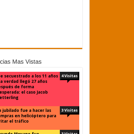
icias Mas Vistas
e secuestrado a los 11 años
4 Visitas
la verdad llegó 27 años
espués de forma
esperada: el caso Jacob
tterling
 jubilado fue a hacer las
3 Visitas
mpras en helicóptero para
itar el tráfico
acundo Moyano fue
3 Visitas