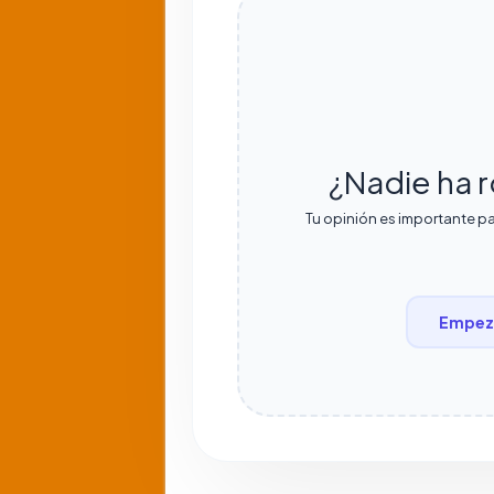
¿Nadie ha r
Tu opinión es importante pa
Empeza