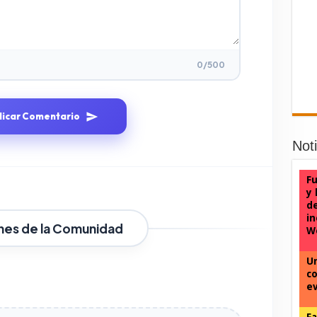
0
/500
licar Comentario
Not
Fu
y 
d
in
nes de la Comunidad
We
Un
co
ev
F