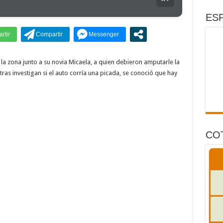
rro de un policía de la Ciudad en el Conurbano: «Asesinos de m…, los vamos a ag
ESP
 la zona junto a su novia Micaela, a quien debieron amputarle la
as investigan si el auto corría una picada, se conoció que hay
CO