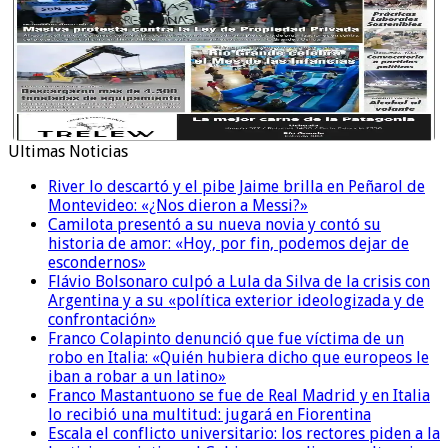
Ultimas Noticias
River lo descartó y el pibe Jaime brilla en Peñarol de
Montevideo: «¿Nos dieron a Messi?»
Camilota presentó a su nueva novia y contó su
historia de amor: «Hoy, por fin, podemos dejar de
escondernos»
Flávio Bolsonaro culpó a Lula da Silva de la crisis con
Argentina y a su «política exterior ideologizada y de
confrontación»
Franco Colapinto denunció que fue víctima de un
robo en Italia: «Quién hubiera dicho que europeos le
iban a robar a un latino»
Franco Mastantuono se fue de Real Madrid y en Italia
lo recibió una multitud: jugará en Fiorentina
Escala el conflicto universitario: los rectores piden a la