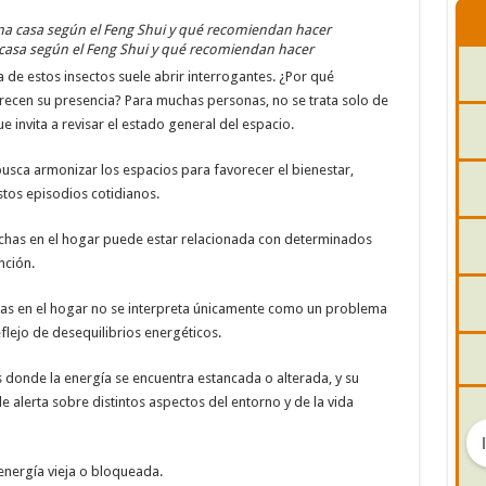
 casa según el Feng Shui y qué recomiendan hacer
ia de estos insectos suele abrir interrogantes. ¿Por qué
ecen su presencia? Para muchas personas, no se trata solo de
 invita a revisar el estado general del espacio.
 busca armonizar los espacios para favorecer el bienestar,
stos episodios cotidianos.
achas en el hogar puede estar relacionada con determinados
nción.
chas en el hogar no se interpreta únicamente como un problema
lejo de desequilibrios energéticos.
s donde la energía se encuentra estancada o alterada, y su
 alerta sobre distintos aspectos del entorno y de la vida
energía vieja o bloqueada.