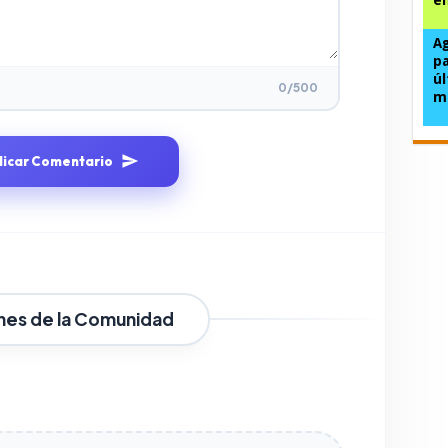
Ag
pa
úl
0
/500
m
licar Comentario
nes de la Comunidad