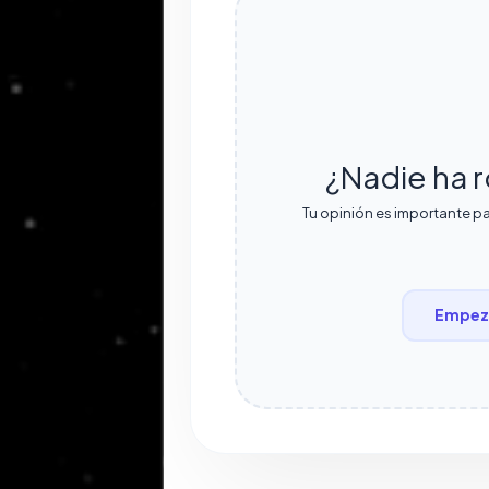
¿Nadie ha r
Tu opinión es importante pa
Empeza