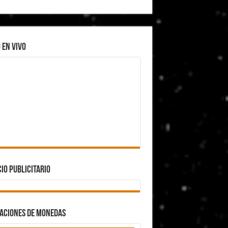
rontación»
r a un latino»
 EN VIVO
umple la Ley de Fondos
or tener una empresa que vende campos a extranjeros
IO PUBLICITARIO
ZACIONES DE MONEDAS