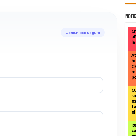
Notic
Cr
Comunidad Segura
añ
la
At
ho
ci
mi
po
C
so
es
te
el
Re
co
en