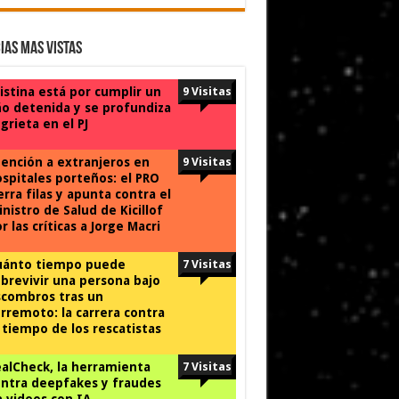
ias Mas Vistas
istina está por cumplir un
9 Visitas
o detenida y se profundiza
 grieta en el PJ
ención a extranjeros en
9 Visitas
spitales porteños: el PRO
erra filas y apunta contra el
nistro de Salud de Kicillof
r las críticas a Jorge Macri
uánto tiempo puede
7 Visitas
brevivir una persona bajo
combros tras un
rremoto: la carrera contra
 tiempo de los rescatistas
alCheck, la herramienta
7 Visitas
ntra deepfakes y fraudes
 videos con IA