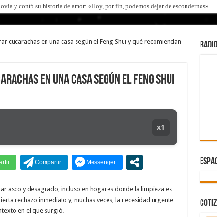
ovia y contó su historia de amor: «Hoy, por fin, podemos dejar de escondernos»
a Silva de la crisis con Argentina y a su «política exterior ideologizada y de conf
fue víctima de un robo en Italia: «Quién hubiera dicho que europeos le iban a roba
rar cucarachas en una casa según el Feng Shui y qué recomiendan
RADIO
eal Madrid y en Italia lo recibió una multitud: jugará en Fiorentina
endente de Gaiman en medio de una operación
carachas en una casa según el Feng Shui
io: los rectores piden a la Justicia que intime al Gobierno y aplique multas si no c
 frente al Congreso en la marcha contra la Ley de Propiedad Privada
 el procesamiento de Julio de Vido y su esposa por enriquecimiento ilícito
x1
negas Lynch a una senadora K que quiso sacarlo del debate de la Ley de Tierras p
o que me la habían regalado»: qué declaró Candela Arizaga ante la justicia
ESPAC
ar asco y desagrado, incluso en hogares donde la limpieza es
ierta rechazo inmediato y, muchas veces, la necesidad urgente
COTI
texto en el que surgió.