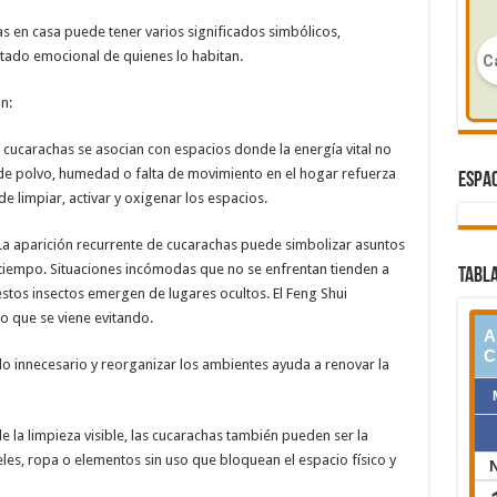
s en casa puede tener varios significados simbólicos,
stado emocional de quienes lo habitan.
n:
s cucarachas se asocian con espacios donde la energía vital no
e polvo, humedad o falta de movimiento en el hogar refuerza
ESPAC
e limpiar, activar y oxigenar los espacios.
La aparición recurrente de cucarachas puede simbolizar asuntos
tiempo. Situaciones incómodas que no se enfrentan tienden a
TABLA
estos insectos emergen de lugares ocultos. El Feng Shui
o que se viene evitando.
lo innecesario y reorganizar los ambientes ayuda a renovar la
e la limpieza visible, las cucarachas también pueden ser la
es, ropa o elementos sin uso que bloquean el espacio físico y