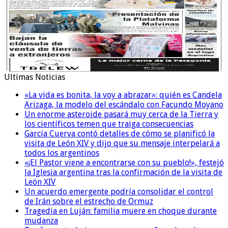
Ultimas Noticias
«La vida es bonita, la voy a abrazar»: quién es Candela
Arizaga, la modelo del escándalo con Facundo Moyano
Un enorme asteroide pasará muy cerca de la Tierra y
los científicos temen que traiga consecuencias
García Cuerva contó detalles de cómo se planificó la
visita de León XIV y dijo que su mensaje interpelará a
todos los argentinos
«¡El Pastor viene a encontrarse con su pueblo!», festejó
la Iglesia argentina tras la confirmación de la visita de
León XIV
Un acuerdo emergente podría consolidar el control
de Irán sobre el estrecho de Ormuz
Tragedia en Luján: familia muere en choque durante
mudanza