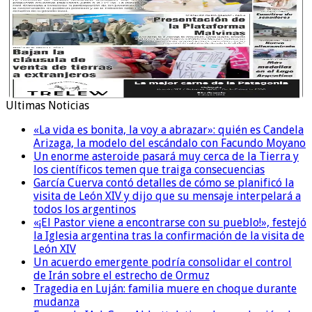
Ultimas Noticias
«La vida es bonita, la voy a abrazar»: quién es Candela
Arizaga, la modelo del escándalo con Facundo Moyano
Un enorme asteroide pasará muy cerca de la Tierra y
los científicos temen que traiga consecuencias
García Cuerva contó detalles de cómo se planificó la
visita de León XIV y dijo que su mensaje interpelará a
todos los argentinos
«¡El Pastor viene a encontrarse con su pueblo!», festejó
la Iglesia argentina tras la confirmación de la visita de
León XIV
Un acuerdo emergente podría consolidar el control
de Irán sobre el estrecho de Ormuz
Tragedia en Luján: familia muere en choque durante
mudanza