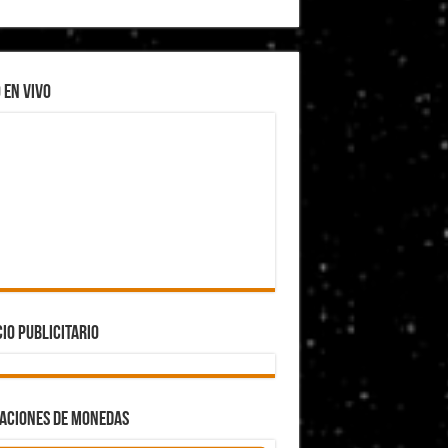
los argentinos
 EN VIVO
eón XIV
bre el consumo eléctrico y de agua
IO PUBLICITARIO
ZACIONES DE MONEDAS