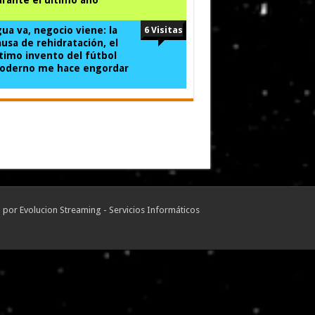
ua va, negocio viene: la
6 Visitas
usa de rehidratación, el
timo invento del fútbol
oderno me hace engordar
o por
Evolucion Streaming - Servicios Informáticos