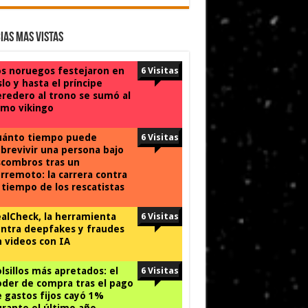
ias Mas Vistas
s noruegos festejaron en
6 Visitas
lo y hasta el príncipe
redero al trono se sumó al
mo vikingo
uánto tiempo puede
6 Visitas
brevivir una persona bajo
combros tras un
rremoto: la carrera contra
 tiempo de los rescatistas
alCheck, la herramienta
6 Visitas
ntra deepfakes y fraudes
 videos con IA
lsillos más apretados: el
6 Visitas
der de compra tras el pago
 gastos fijos cayó 1%
rante el último año