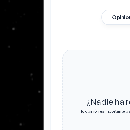
Opinio
¿Nadie ha r
Tu opinión es importante pa