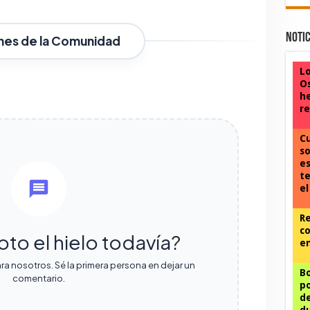
Notic
nes de la Comunidad
Lo
Os
he
re
C
so
es
te
el
Re
co
oto el hielo todavía?
en
ra nosotros. Sé la primera persona en dejar un
Bo
comentario.
po
de
du