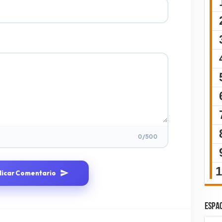
0
/500
licar Comentario
ESPAC