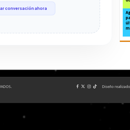
r conversación ahora
Ag
pa
úl
m
VADOS.
Diseño realizad