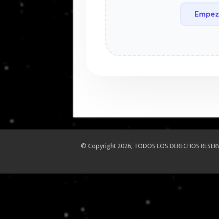
Empeza
© Copyright 2026, TODOS LOS DERECHOS RESER
Portal desarrollado y alojado por
Evolución Streaming