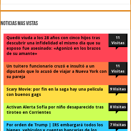
Noticias Mas Vistas
Quedó viuda a los 28 años con cinco hijos tras
11
descubrir una infidelidad el mismo día que su
Visitas
esposo fue asesinado: «Agonizó en los brazos
de su amante»
Un tuitero funcionario cruzó e insultó a un
11
diputado que lo acusó de viajar a Nueva York con
Visitas
su pareja
Scary Movie: por fin en la saga hay una película
9 Visitas
con buenos gags
Activan Alerta Sofía por niño desaparecido tras
8 Visitas
tiroteo en Corrientes
Por orden de Trump | IRS embargará todos los
7 Visitas
bienes, vehículos y cuentas bancarias de los