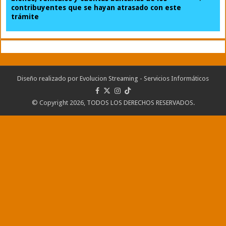
contribuyentes que se hayan atrasado con este
trámite
Diseño realizado por
Evolucion Streaming - Servicios Informáticos
© Copyright 2026, TODOS LOS DERECHOS RESERVADOS.
Portal desarrollado y alojado por
Evolución Streaming