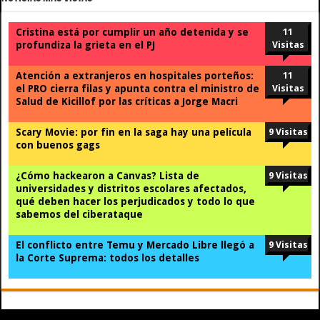
Cristina está por cumplir un año detenida y se
11
profundiza la grieta en el PJ
Visitas
Atención a extranjeros en hospitales porteños:
11
el PRO cierra filas y apunta contra el ministro de
Visitas
Salud de Kicillof por las críticas a Jorge Macri
Scary Movie: por fin en la saga hay una película
9 Visitas
con buenos gags
¿Cómo hackearon a Canvas? Lista de
9 Visitas
universidades y distritos escolares afectados,
qué deben hacer los perjudicados y todo lo que
sabemos del ciberataque
El conflicto entre Temu y Mercado Libre llegó a
9 Visitas
la Corte Suprema: todos los detalles