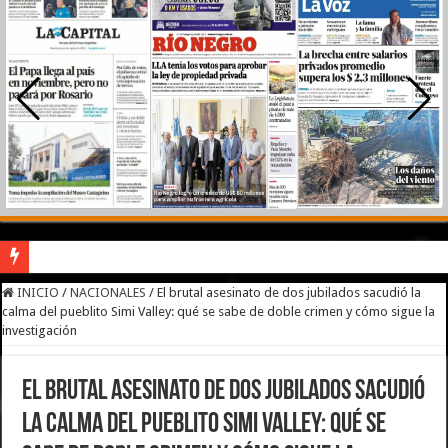
River lo descartó y el pibe Jaime brilla en Peñarol de Montevideo: «¿Nos dieron
INICIO
/
NACIONALES
/
El brutal asesinato de dos jubilados sacudió la
calma del pueblito Simi Valley: qué se sabe de doble crimen y cómo sigue la
Camilota presentó a su nueva novia y contó su historia de amor: «Hoy, por fin, 
investigación
Flávio Bolsonaro culpó a Lula da Silva de la crisis con Argentina y a su «polític
El brutal asesinato de dos jubilados sacudió
Franco Colapinto denunció que fue víctima de un robo en Italia: «Quién hubiera d
la calma del pueblito Simi Valley: qué se
Franco Mastantuono se fue de Real Madrid y en Italia lo recibió una multitud: ju