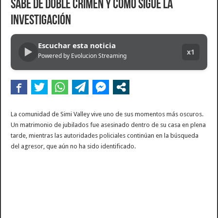
sabe de doble crimen y cómo sigue la
Dolor en Chubut: murió el intendente de Gaiman en medio de una operación
investigación
Escala el conflicto universitario: los rectores piden a la Justicia que intime al 
Pedradas, corridas y detenidos frente al Congreso en la marcha contra la Ley de 
Escuchar esta noticia
▶
x1
Powered by Evolucion Streaming
La Cámara de Casación confirmó el procesamiento de Julio de Vido y su esposa po
La contundente respuesta de Benegas Lynch a una senadora K que quiso sacarlo de
La comunidad de Simi Valley vive uno de sus momentos más oscuros.
Un matrimonio de jubilados fue asesinado dentro de su casa en plena
tarde, mientras las autoridades policiales continúan en la búsqueda
del agresor, que aún no ha sido identificado.