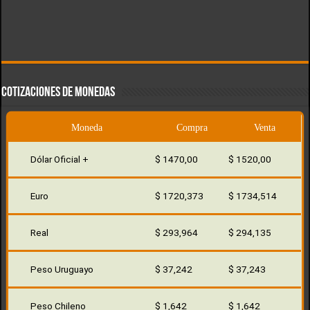
COTIZACIONES DE MONEDAS
Moneda
Compra
Venta
Dólar Oficial +
$ 1470,00
$ 1520,00
Euro
$ 1720,373
$ 1734,514
Real
$ 293,964
$ 294,135
Peso Uruguayo
$ 37,242
$ 37,243
Peso Chileno
$ 1,642
$ 1,642