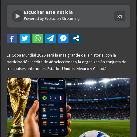
Dolor en Chubut: murió el intendente de Gaiman en medio de una operación
Escuchar esta noticia
▶
Escala el conflicto universitario: los rectores piden a la Justicia que intime al 
x1
Powered by Evolucion Streaming
Pedradas, corridas y detenidos frente al Congreso en la marcha contra la Ley de 
La Cámara de Casación confirmó el procesamiento de Julio de Vido y su esposa po
La contundente respuesta de Benegas Lynch a una senadora K que quiso sacarlo de
La Copa Mundial 2026 será la más grande de la historia, con la
participación inédita de 48 selecciones y la organización conjunta de
tres países anfitriones: Estados Unidos, México y Canadá.