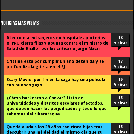
Noticias Mas Vistas
Atención a extranjeros en hospitales porteños:
18
el PRO cierra filas y apunta contra el ministro de
Visitas
Salud de Kicillof por las críticas a Jorge Macri
Cristina está por cumplir un año detenida y se
17
profundiza la grieta en el PJ
Visitas
Scary Movie: por fin en la saga hay una película
15
con buenos gags
Visitas
¿Cómo hackearon a Canvas? Lista de
15
universidades y distritos escolares afectados,
Visitas
qué deben hacer los perjudicados y todo lo que
sabemos del ciberataque
Quedó viuda a los 28 años con cinco hijos tras
15
descubrir una infidelidad el mismo día que su
Visitas