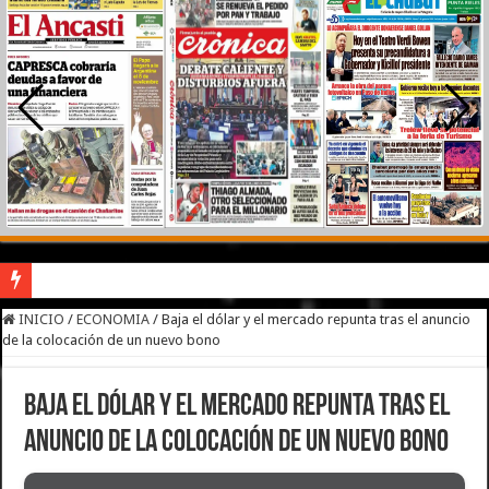
River lo descartó y el pibe Jaime brilla en Peñarol de Montevideo: «¿Nos dieron
INICIO
/
ECONOMIA
/
Baja el dólar y el mercado repunta tras el anuncio
de la colocación de un nuevo bono
Camilota presentó a su nueva novia y contó su historia de amor: «Hoy, por fin, 
Flávio Bolsonaro culpó a Lula da Silva de la crisis con Argentina y a su «polític
Baja el dólar y el mercado repunta tras el
Franco Colapinto denunció que fue víctima de un robo en Italia: «Quién hubiera d
anuncio de la colocación de un nuevo bono
Franco Mastantuono se fue de Real Madrid y en Italia lo recibió una multitud: ju