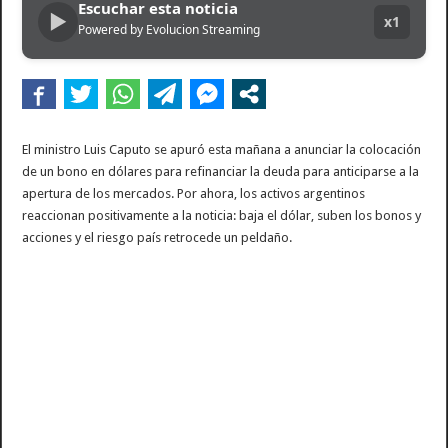
Escuchar esta noticia
▶
Dolor en Chubut: murió el intendente de Gaiman en medio de una operación
x1
Powered by Evolucion Streaming
Escala el conflicto universitario: los rectores piden a la Justicia que intime al 
Pedradas, corridas y detenidos frente al Congreso en la marcha contra la Ley de 
La Cámara de Casación confirmó el procesamiento de Julio de Vido y su esposa po
El ministro Luis Caputo se apuró esta mañana a anunciar la colocación
La contundente respuesta de Benegas Lynch a una senadora K que quiso sacarlo de
de un bono en dólares para refinanciar la deuda para anticiparse a la
apertura de los mercados. Por ahora, los activos argentinos
reaccionan positivamente a la noticia: baja el dólar, suben los bonos y
acciones y el riesgo país retrocede un peldaño.