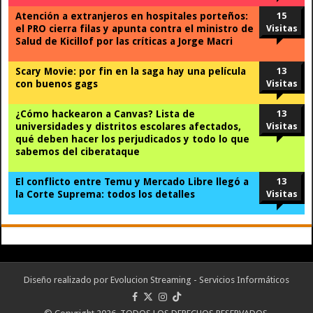
Atención a extranjeros en hospitales porteños:
15
el PRO cierra filas y apunta contra el ministro de
Visitas
Salud de Kicillof por las críticas a Jorge Macri
Scary Movie: por fin en la saga hay una película
13
con buenos gags
Visitas
¿Cómo hackearon a Canvas? Lista de
13
universidades y distritos escolares afectados,
Visitas
qué deben hacer los perjudicados y todo lo que
sabemos del ciberataque
El conflicto entre Temu y Mercado Libre llegó a
13
la Corte Suprema: todos los detalles
Visitas
Diseño realizado por
Evolucion Streaming - Servicios Informáticos