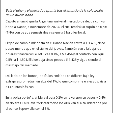
Baja el dólar y el mercado repunta tras el anuncio de la colocación
de un nuevo bono
Caputo anunció que la Argentina vuelve al mercado de deuda con «un
bono a 4 años, a noviembre de 2029», el cual tendrá un cupón de 6,5%
(TNA) con pagos semestrales y se emitirá bajo ley local.
El tipo de cambio minorista en el Banco Nación cotiza a $ 1.465, cinco
pesos menos que en el cierre del jueves. También van a la baja los
dólares financieros: el MEP cae 0,4%, a $ 1.464 y el contado con liqui
0,5%, a $ 1.504. El blue baja cinco pesos a $ 1.425 y sigue siendo el
más bajo del mercado.
Del lado de los bonos, los títulos emitidos en dólares bajo ley
extrajera promedian un alza del 1%, lo que comprime el riesgo país a
613 puntos básicos.
En la bolsa porteña, el Merval baja 0,2% en la versión en pesos y 0,4%
en dólares. En Nueva York casi todos los ADR van al alza, liderados por
el banco Supervielle con el 3%.