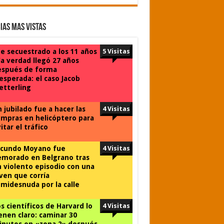
ias Mas Vistas
e secuestrado a los 11 años
5 Visitas
la verdad llegó 27 años
espués de forma
esperada: el caso Jacob
tterling
 jubilado fue a hacer las
4 Visitas
mpras en helicóptero para
itar el tráfico
acundo Moyano fue
4 Visitas
emorado en Belgrano tras
 violento episodio con una
ven que corría
midesnuda por la calle
s científicos de Harvard lo
4 Visitas
enen claro: caminar 30
inutos en «zona 2» después