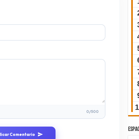
0
/500
ESPAC
licar Comentario