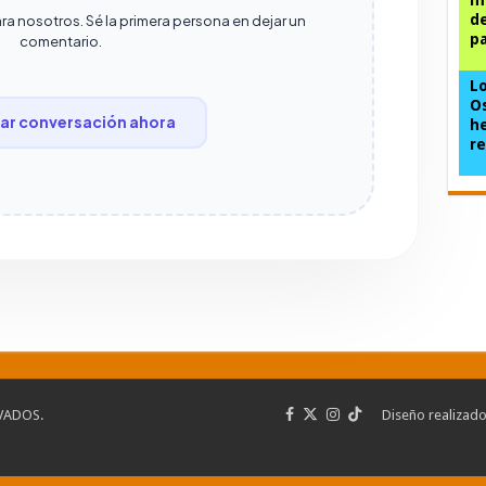
de
ra nosotros. Sé la primera persona en dejar un
pa
comentario.
Lo
Os
r conversación ahora
he
re
VADOS.
Diseño realizad