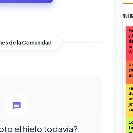
Notic
Fu
y 
d
nes de la Comunidad
in
We
Un
co
ev
F
d
un
jo
se
Lo
oto el hielo todavía?
ti
m