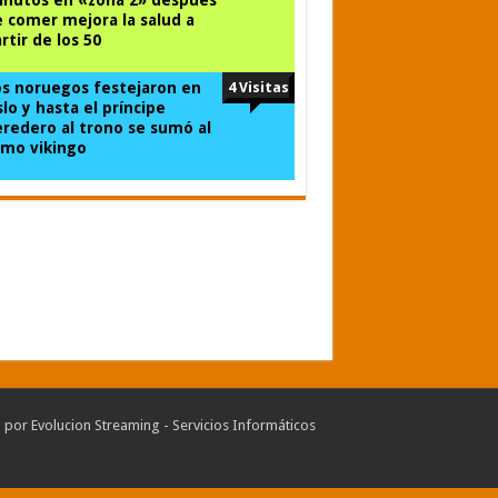
 comer mejora la salud a
rtir de los 50
s noruegos festejaron en
4 Visitas
lo y hasta el príncipe
redero al trono se sumó al
mo vikingo
o por
Evolucion Streaming - Servicios Informáticos