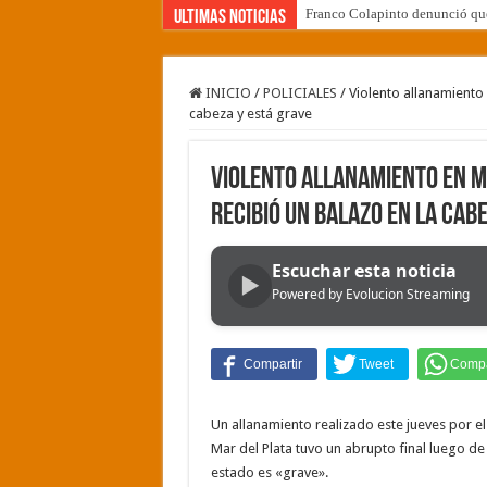
Franco Colapinto denunció que 
Ultimas Noticias
Franco Mastantuono se fue de R
Escala el conflicto universitar
INICIO
/
POLICIALES
/
Violento allanamiento 
cabeza y está grave
Dolor en Chubut: murió el int
Pedradas, corridas y detenidos
Violento allanamiento en Ma
La Cámara de Casación confirmó
recibió un balazo en la cab
La contundente respuesta de Be
Escuchar esta noticia
▶
«Yo tenía mi propia droga, cre
Powered by Evolucion Streaming
Declaró el enfermero que fue 
Juicio por Loan: un perito conf
Un allanamiento realizado este jueves por e
Mar del Plata tuvo un abrupto final luego de
estado es «grave».