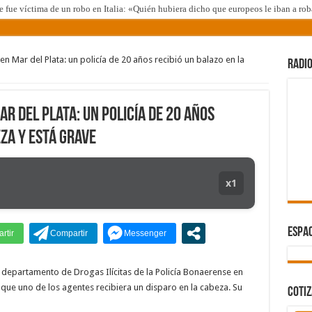
fue víctima de un robo en Italia: «Quién hubiera dicho que europeos le iban a roba
eal Madrid y en Italia lo recibió una multitud: jugará en Fiorentina
io: los rectores piden a la Justicia que intime al Gobierno y aplique multas si no c
en Mar del Plata: un policía de 20 años recibió un balazo en la
RADIO
endente de Gaiman en medio de una operación
 frente al Congreso en la marcha contra la Ley de Propiedad Privada
r del Plata: un policía de 20 años
 el procesamiento de Julio de Vido y su esposa por enriquecimiento ilícito
eza y está grave
negas Lynch a una senadora K que quiso sacarlo del debate de la Ley de Tierras p
o que me la habían regalado»: qué declaró Candela Arizaga ante la justicia
x1
el último en ver con vida a Maradona: «Descansaba en buena forma»
irmó que había rastros del nene en los autos de dos de los acusados
ESPAC
l departamento de Drogas Ilícitas de la Policía Bonaerense en
 que uno de los agentes recibiera un disparo en la cabeza. Su
COTI