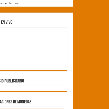
r a un latino»
umple la Ley de Fondos
 EN VIVO
or tener una empresa que vende campos a extranjeros
IO PUBLICITARIO
ZACIONES DE MONEDAS