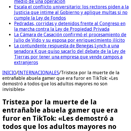
medio de una operación
Escala el conflicto universitario: los rectores piden a la
Justicia que intime al Gobierno y aplique multas si no
cumple la Ley de Fondos
Pedradas, corridas y detenidos frente al Congreso en
la marcha contra la Ley de Propiedad Privada
La Cámara de Casación confirmó el procesamiento de
Julio de Vido y su esposa por enriquecimiento ilícito
La contundente respuesta de Benegas Lynch a una
senadora K que quiso sacarlo del debate de la Ley de
Tierras por tener una empresa que vende campos a
extranjeros
INICIO
/
INTERNACIONALES
/
Tristeza por la muerte de la
entrañable abuela gamer que era furor en TikTok: «Les
demostró a todos que los adultos mayores no son
invisibles»
Tristeza por la muerte de la
entrañable abuela gamer que era
furor en TikTok: «Les demostró a
todos que los adultos mayores no