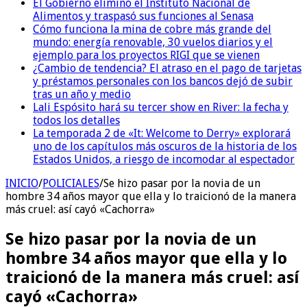
El Gobierno eliminó el Instituto Nacional de
Alimentos y traspasó sus funciones al Senasa
Cómo funciona la mina de cobre más grande del
mundo: energía renovable, 30 vuelos diarios y el
ejemplo para los proyectos RIGI que se vienen
¿Cambio de tendencia? El atraso en el pago de tarjetas
y préstamos personales con los bancos dejó de subir
tras un año y medio
Lali Espósito hará su tercer show en River: la fecha y
todos los detalles
La temporada 2 de «It: Welcome to Derry» explorará
uno de los capítulos más oscuros de la historia de los
Estados Unidos, a riesgo de incomodar al espectador
INICIO
/
POLICIALES
/
Se hizo pasar por la novia de un
hombre 34 años mayor que ella y lo traicionó de la manera
más cruel: así cayó «Cachorra»
Se hizo pasar por la novia de un
hombre 34 años mayor que ella y lo
traicionó de la manera más cruel: así
cayó «Cachorra»