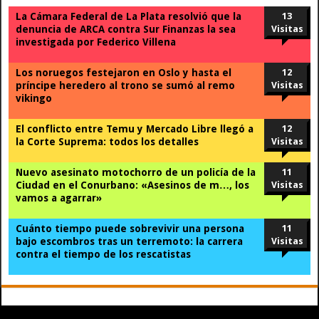
La Cámara Federal de La Plata resolvió que la
13
denuncia de ARCA contra Sur Finanzas la sea
Visitas
investigada por Federico Villena
Los noruegos festejaron en Oslo y hasta el
12
príncipe heredero al trono se sumó al remo
Visitas
vikingo
El conflicto entre Temu y Mercado Libre llegó a
12
la Corte Suprema: todos los detalles
Visitas
Nuevo asesinato motochorro de un policía de la
11
Ciudad en el Conurbano: «Asesinos de m…, los
Visitas
vamos a agarrar»
Cuánto tiempo puede sobrevivir una persona
11
bajo escombros tras un terremoto: la carrera
Visitas
contra el tiempo de los rescatistas