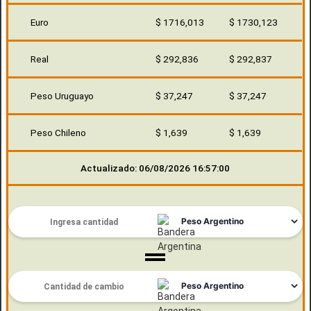
Euro
$ 1716,013
$ 1730,123
Real
$ 292,836
$ 292,837
Peso Uruguayo
$ 37,247
$ 37,247
Peso Chileno
$ 1,639
$ 1,639
Actualizado: 06/08/2026 16:57:00