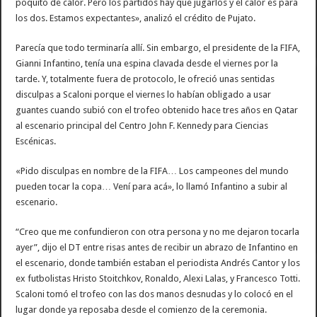
poquito de calor. Pero los partidos hay que jugarlos y el calor es para
los dos. Estamos expectantes», analizó el crédito de Pujato.
Parecía que todo terminaría allí. Sin embargo, el presidente de la FIFA,
Gianni Infantino, tenía una espina clavada desde el viernes por la
tarde. Y, totalmente fuera de protocolo, le ofreció unas sentidas
disculpas a Scaloni porque el viernes lo habían obligado a usar
guantes cuando subió con el trofeo obtenido hace tres años en Qatar
al escenario principal del Centro John F. Kennedy para Ciencias
Escénicas.
«Pido disculpas en nombre de la FIFA… Los campeones del mundo
pueden tocar la copa… Vení para acá», lo llamó Infantino a subir al
escenario.
“Creo que me confundieron con otra persona y no me dejaron tocarla
ayer”, dijo el DT entre risas antes de recibir un abrazo de Infantino en
el escenario, donde también estaban el periodista Andrés Cantor y los
ex futbolistas Hristo Stoitchkov, Ronaldo, Alexi Lalas, y Francesco Totti.
Scaloni tomó el trofeo con las dos manos desnudas y lo colocó en el
lugar donde ya reposaba desde el comienzo de la ceremonia.