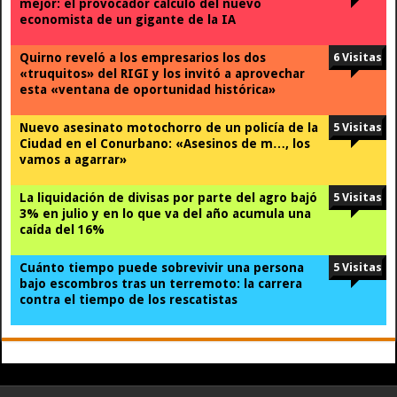
mejor: el provocador cálculo del nuevo
economista de un gigante de la IA
Quirno reveló a los empresarios los dos
6 Visitas
«truquitos» del RIGI y los invitó a aprovechar
esta «ventana de oportunidad histórica»
Nuevo asesinato motochorro de un policía de la
5 Visitas
Ciudad en el Conurbano: «Asesinos de m…, los
vamos a agarrar»
La liquidación de divisas por parte del agro bajó
5 Visitas
3% en julio y en lo que va del año acumula una
caída del 16%
Cuánto tiempo puede sobrevivir una persona
5 Visitas
bajo escombros tras un terremoto: la carrera
contra el tiempo de los rescatistas