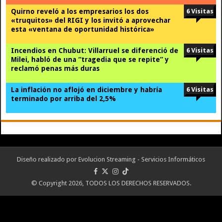
Quirno reveló a los empresarios los dos
6 Visitas
«truquitos» del RIGI y los invitó a aprovechar
esta «ventana de oportunidad histórica»
Incendios en Chubut: Villarruel se diferenció de
6 Visitas
Milei, habló de una “tragedia que se repite” y
reclamó penas más duras
La inflación no aflojó en diciembre y habría
6 Visitas
terminado por arriba del 2,5%
Diseño realizado por
Evolucion Streaming - Servicios Informáticos
© Copyright 2026, TODOS LOS DERECHOS RESERVADOS.
Portal desarrollado y alojado por
Evolución Streaming