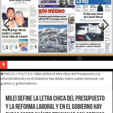
River lo descartó y el pibe Jaime brilla en Peñarol de Montevideo: «¿Nos dieron
INICIO
/
POLITICA
/
Milei define la letra chica del Presupuesto y la
reforma laboral y en el Gobierno hay dudas sobre cuánto tensionar con
Camilota presentó a su nueva novia y contó su historia de amor: «Hoy, por fin, 
gremios y gobernadores
Flávio Bolsonaro culpó a Lula da Silva de la crisis con Argentina y a su «polític
Milei define la letra chica del Presupuesto
Franco Colapinto denunció que fue víctima de un robo en Italia: «Quién hubiera d
y la reforma laboral y en el Gobierno hay
Franco Mastantuono se fue de Real Madrid y en Italia lo recibió una multitud: ju