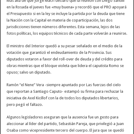
Más allá de que Jorge Macri declaró que la reunión con Diego Santilli
en la Rosada el jueves fue «muy buena» y recordó que el PRO apoyará
el Presupuesto si en la ley se incluye la partida por la deuda que tiene
la Nación con la Capital en materia de coparticipación, las dos
jurisdicciones tienen números diferentes. Esta semana, lejos de las
fotos políticas, los equipos técnicos de cada parte volverán a reunirse.
El ministro del Interior quedó a su pesar señalado en el medio de la
votación que garantizó el endeudamiento de la Provincia. Sus
diputados votaron a favor del roll-over de deuda y del crédito para
obras mientras que el bloque violeta que lidera el caputista Romo se
opuso; salvo un diputado.
Ramón “el Nene” Vera -siempre apuntado por Las fuerzas del cielo
que reportan a Santiago Caputo- estampó su firma para rechazar la
iniciativa de Axel Kicillof con la de todos los diputados libertarios,
pero pegó el faltazo.
Algunos legisladores aseguran que la ausencia fue un gesto para
aleccionar al líder del partido, Sebastián Pareja, que privilegió a Juan
Osaba como vicepresidente tercero del cuerpo. El jura que se quedó