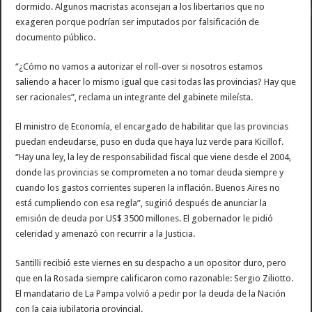
dormido. Algunos macristas aconsejan a los libertarios que no
exageren porque podrían ser imputados por falsificación de
documento público.
“¿Cómo no vamos a autorizar el roll-over si nosotros estamos
saliendo a hacer lo mismo igual que casi todas las provincias? Hay que
ser racionales”, reclama un integrante del gabinete mileísta.
El ministro de Economía, el encargado de habilitar que las provincias
puedan endeudarse, puso en duda que haya luz verde para Kicillof.
“Hay una ley, la ley de responsabilidad fiscal que viene desde el 2004,
donde las provincias se comprometen a no tomar deuda siempre y
cuando los gastos corrientes superen la inflación. Buenos Aires no
está cumpliendo con esa regla”, sugirió después de anunciar la
emisión de deuda por US$ 3500 millones. El gobernador le pidió
celeridad y amenazó con recurrir a la Justicia.
Santilli recibió este viernes en su despacho a un opositor duro, pero
que en la Rosada siempre calificaron como razonable: Sergio Ziliotto.
El mandatario de La Pampa volvió a pedir por la deuda de la Nación
con la caja jubilatoria provincial.