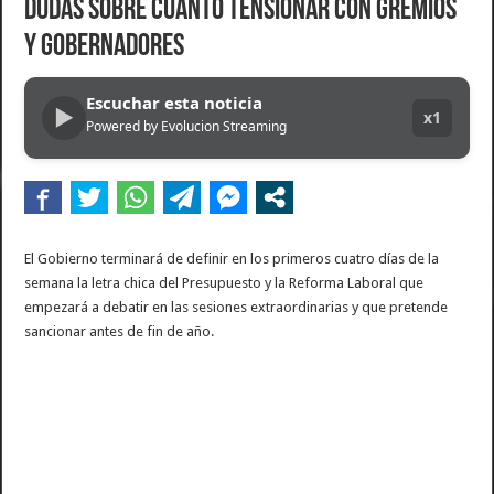
dudas sobre cuánto tensionar con gremios
Dolor en Chubut: murió el intendente de Gaiman en medio de una operación
y gobernadores
Escala el conflicto universitario: los rectores piden a la Justicia que intime al 
Pedradas, corridas y detenidos frente al Congreso en la marcha contra la Ley de 
Escuchar esta noticia
▶
x1
Powered by Evolucion Streaming
La Cámara de Casación confirmó el procesamiento de Julio de Vido y su esposa po
La contundente respuesta de Benegas Lynch a una senadora K que quiso sacarlo de
El Gobierno terminará de definir en los primeros cuatro días de la
semana la letra chica del Presupuesto y la Reforma Laboral que
empezará a debatir en las sesiones extraordinarias y que pretende
sancionar antes de fin de año.