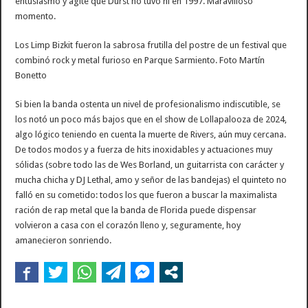
entusiasmo y agite que Durst no tuvo ni en 1997. Maravilloso
momento.
Los Limp Bizkit fueron la sabrosa frutilla del postre de un festival que
combinó rock y metal furioso en Parque Sarmiento. Foto Martín
Bonetto
Si bien la banda ostenta un nivel de profesionalismo indiscutible, se
los notó un poco más bajos que en el show de Lollapalooza de 2024,
algo lógico teniendo en cuenta la muerte de Rivers, aún muy cercana.
De todos modos y a fuerza de hits inoxidables y actuaciones muy
sólidas (sobre todo las de Wes Borland, un guitarrista con carácter y
mucha chicha y DJ Lethal, amo y señor de las bandejas) el quinteto no
falló en su cometido: todos los que fueron a buscar la maximalista
ración de rap metal que la banda de Florida puede dispensar
volvieron a casa con el corazón lleno y, seguramente, hoy
amanecieron sonriendo.