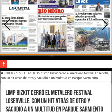
River lo descartó y el pibe Jaime brilla en Peñarol de Montevideo: «¿Nos dieron
INICIO
/
ESPECTACULOS
/
Limp Bizkit cerró el metalero festival Loserville,
con un hit atrás de otro y sacudió a un multitud en Parque Sarmiento
Camilota presentó a su nueva novia y contó su historia de amor: «Hoy, por fin, 
Flávio Bolsonaro culpó a Lula da Silva de la crisis con Argentina y a su «polític
Limp Bizkit cerró el metalero festival
Franco Colapinto denunció que fue víctima de un robo en Italia: «Quién hubiera d
Loserville, con un hit atrás de otro y
Franco Mastantuono se fue de Real Madrid y en Italia lo recibió una multitud: ju
sacudió a un multitud en Parque Sarmiento