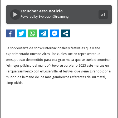
Dolor en Chubut: murió el intendente de Gaiman en medio de una operación
Escuchar esta noticia
▶
Escala el conflicto universitario: los rectores piden a la Justicia que intime al 
x1
Powered by Evolucion Streaming
Pedradas, corridas y detenidos frente al Congreso en la marcha contra la Ley de 
La Cámara de Casación confirmó el procesamiento de Julio de Vido y su esposa po
La contundente respuesta de Benegas Lynch a una senadora K que quiso sacarlo de
La sobreoferta de shows internacionales y festivales que viene
experimentado Buenos Aires -los cuales suelen representar un
presupuesto desmedido para esa gran masa que se suele denominar
“el mejor público del mundo”- tuvo su corolario 2025 este martes en
Parque Sarmiento con el Loserville, el festival que viene girando por el
mundo de la mano de los más gamberros referentes del nu metal,
Limp Bizkit.