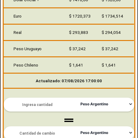
Euro
$ 1720,373
$ 1734,514
Real
$ 293,883
$ 294,054
Peso Uruguayo
$ 37,242
$ 37,242
Peso Chileno
$ 1,641
$ 1,641
Actualizado: 07/08/2026 17:00:00