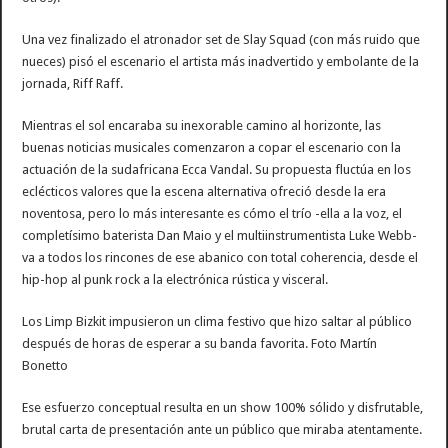
Una vez finalizado el atronador set de Slay Squad (con más ruido que
nueces) pisó el escenario el artista más inadvertido y embolante de la
jornada, Riff Raff.
Mientras el sol encaraba su inexorable camino al horizonte, las
buenas noticias musicales comenzaron a copar el escenario con la
actuación de la sudafricana Ecca Vandal. Su propuesta fluctúa en los
eclécticos valores que la escena alternativa ofreció desde la era
noventosa, pero lo más interesante es cómo el trío -ella a la voz, el
completísimo baterista Dan Maio y el multiinstrumentista Luke Webb-
va a todos los rincones de ese abanico con total coherencia, desde el
hip-hop al punk rock a la electrónica rústica y visceral.
Los Limp Bizkit impusieron un clima festivo que hizo saltar al público
después de horas de esperar a su banda favorita. Foto Martín
Bonetto
Ese esfuerzo conceptual resulta en un show 100% sólido y disfrutable,
brutal carta de presentación ante un público que miraba atentamente.