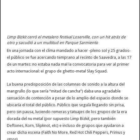
Limp Bizkit cerró el metalero festival Loserville, con un hit atrás de
otro y sacudió a un multitud en Parque Sarmiento
En una jornada con el clima mandado a hacer -pleno sol y 25 grados-
el público se fue acercando temprano al recinto de Saavedra, a las 17
de un martes: no estaba nada mal la convocatoria para ver al primer
acto internacional: el grupo de ghetto-metal Slay Squad.
La buena predisposición de las columnas de sonido a la altura del
mangrullo (lo que sería “mitad de cancha”) daba una agradable
sensación de contención a pesar de lo amplio del espacio donde se
ubicaría el total del público. Público que seguía llegando sin prisa,
pero sin pausa, luciendo remeras y tatuajes de los grupos de la era
dorada del nu metal (por supuesto Limp Bizkit, pero también
Deftones, Korn, Slipknot, etc) e incluso de grupos que ayudaron a
crear dicha escena (Faith No More, Red Hot Chili Peppers, Primus y
otros).