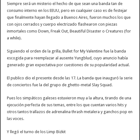
Siempre será un misterio el hecho de que sean una banda tan de
consumo interno en los EEUU, pero en cualquier caso es de festejar
que finalmente hayan llegado a Buenos Aires, fueron muchos los que
con ojos cerrados y cuerpo electrizado flashearon con piezas
inmortales como Down, Freak Out, Beautiful Disaster o Creatures (for
a while).
Siguiendo el orden de la grilla, Bullet for My Valentine fue la banda
escogida para reemplazar al ausente Yungblud, cuyo anuncio había
generado gran expectativa por cuestiones de su popularidad actual.
El publico dio el presente desde las 17. La banda que inauguró la serie
de conciertos fue la del grupo de ghetto-metal Slay Squad.
Pues los simpáticos galeses estuvieron muy a la altura, tirando de una
ejecución perfecta de sus temas, entre los que cuentan varios hits y
otros tantos trallazos de adrenalina thrash metalera y ganchos pop en
las voces.
Y llegó el turno de los Limp Bizkit