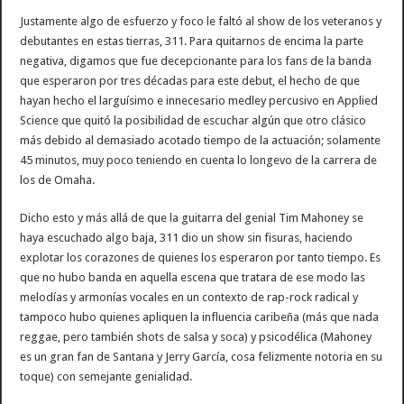
Justamente algo de esfuerzo y foco le faltó al show de los veteranos y
debutantes en estas tierras, 311. Para quitarnos de encima la parte
negativa, digamos que fue decepcionante para los fans de la banda
que esperaron por tres décadas para este debut, el hecho de que
hayan hecho el larguísimo e innecesario medley percusivo en Applied
Science que quitó la posibilidad de escuchar algún que otro clásico
más debido al demasiado acotado tiempo de la actuación; solamente
45 minutos, muy poco teniendo en cuenta lo longevo de la carrera de
los de Omaha.
Dicho esto y más allá de que la guitarra del genial Tim Mahoney se
haya escuchado algo baja, 311 dio un show sin fisuras, haciendo
explotar los corazones de quienes los esperaron por tanto tiempo. Es
que no hubo banda en aquella escena que tratara de ese modo las
melodías y armonías vocales en un contexto de rap-rock radical y
tampoco hubo quienes apliquen la influencia caribeña (más que nada
reggae, pero también shots de salsa y soca) y psicodélica (Mahoney
es un gran fan de Santana y Jerry García, cosa felizmente notoria en su
toque) con semejante genialidad.