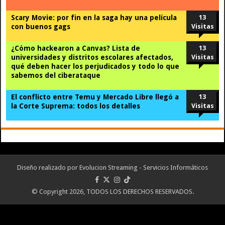
Scary Movie: por fin en la saga hay una película
13
con buenos gags
Visitas
¿Cómo hackearon a Canvas? Lista de
13
universidades y distritos escolares afectados,
Visitas
qué deben hacer los perjudicados y todo lo que
sabemos del ciberataque
El conflicto entre Temu y Mercado Libre llegó a
13
la Corte Suprema: todos los detalles
Visitas
Diseño realizado por
Evolucion Streaming - Servicios Informáticos
© Copyright 2026, TODOS LOS DERECHOS RESERVADOS.
Portal desarrollado y alojado por
Evolución Streaming