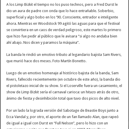
A los Limp Bizkit el tiempo no los puso technos, pero a Fred Durst le
dio un aura de padre con onda que lo hace entrañable. Soberbio,
superficial y algo bobo en los ’90. Consciente, entrador e inteligente
ahora. Mientras en Woodstock 99 agitó las aguas para que el festival
se convirtiera en un caos de verdad peligroso, este martes lo primero
que hizo fue pedir al público que le avisara “si algo no andaba bien
ahí abajo. Nos dicen y paramos la máquina”.
La banda le rindió un emotivo tributo al legandario bajista Sam Rivers,
que murió hace dos meses. Foto Martín Bonetto.
Luego de un emotivo homenaje al histórico bajista de la banda, Sam
Rivers, fallecido recientemente (en octubre de este año), la banda dio
el pistoletazo inicial de su show. Si el Loserville fuera un casamiento, el
show de Limp Bizkit sería el carnaval carioca: un hitazo atrás de otro,
ánimo de fiesta y desinhibición total que tuvo dos picos de alto nivel.
Por un lado la lograda versión del Sabotage de Beastie Boys junto a
Ecca Vandal y, por otro, el aporte de un fan llamado Alan, que rapeó
de igual a igual con Durst en “Full Nelson”, pero lo hizo con un