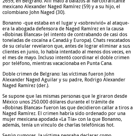
2659, en Belgrano. Allí mató a balazos al narcotraficante
mexicano Alexander Naged Ramírez (59) y a su hijo, el
colombiano John Naged (30).
Bonanno -que estaba en el lugar y «sobrevivió» al ataque-
era la abogada defensora de Naged Ramírez en la causa
«Bobinas Blancas» (el intento de contrabando de casi dos
toneladas de cocaína a Canadá y Europa). Chats rescatados
de su celular revelaron que, antes de lograr eliminar a sus
clientes en junio, lo había intentado al menos dos veces, en
el mes de mayo. Incluso intentó coordinar el doble crimen
por teléfono, mientras vacacionaba en Punta Cana.
Doble crimen de Belgrano: las víctimas fueron John
Alexander Naged Aguilar y su padre, Rodrigo Alexander
Naged Ramírez (der.).
Se supone que las mismas personas que le giraron desde
México unos 250.000 dólares durante el trámite de
«Bobinas Blancas» fueron las que decidieron callar a tiros a
Naged Ramírez. El crimen habría sido ordenado por una
mujer mexicana apodada «La Tía» con la que Bonanno,
además, tenía un vínculo de charlas telefónicas hot.
Según rumores, la víctima pensaba declarar como