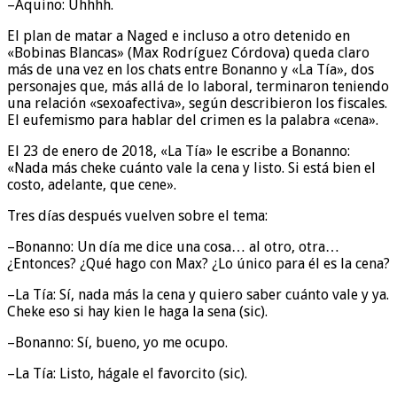
–Aquino: Uhhhh.
El plan de matar a Naged e incluso a otro detenido en
«Bobinas Blancas» (Max Rodríguez Córdova) queda claro
más de una vez en los chats entre Bonanno y «La Tía», dos
personajes que, más allá de lo laboral, terminaron teniendo
una relación «sexoafectiva», según describieron los fiscales.
El eufemismo para hablar del crimen es la palabra «cena».
El 23 de enero de 2018, «La Tía» le escribe a Bonanno:
«Nada más cheke cuánto vale la cena y listo. Si está bien el
costo, adelante, que cene».
Tres días después vuelven sobre el tema:
–Bonanno: Un día me dice una cosa… al otro, otra…
¿Entonces? ¿Qué hago con Max? ¿Lo único para él es la cena?
–La Tía: Sí, nada más la cena y quiero saber cuánto vale y ya.
Cheke eso si hay kien le haga la sena (sic).
–Bonanno: Sí, bueno, yo me ocupo.
–La Tía: Listo, hágale el favorcito (sic).