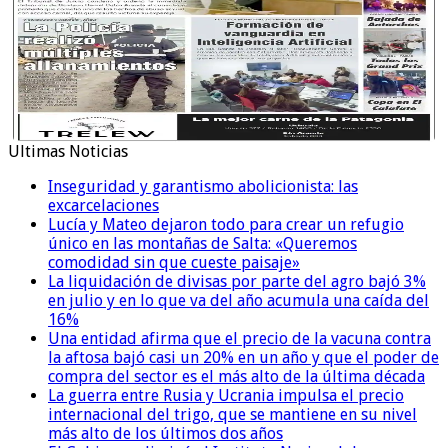
Ultimas Noticias
Inseguridad y garantismo abolicionista: las
excarcelaciones
Lucía y Mateo dejaron todo para crear un refugio
único en las montañas de Salta: «Queremos
comodidad sin que cueste paisaje»
La liquidación de divisas por parte del agro bajó 3%
en julio y en lo que va del año acumula una caída del
16%
Una entidad afirma que el precio de la vacuna contra
la aftosa bajó casi un 20% en un año y que el poder de
compra del sector es el más alto de la última década
La guerra entre Rusia y Ucrania impulsa el precio
internacional del trigo, que se mantiene en su nivel
más alto de los últimos dos años