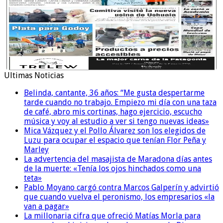
Ultimas Noticias
Belinda, cantante, 36 años: “Me gusta despertarme
tarde cuando no trabajo. Empiezo mi día con una taza
de café, abro mis cortinas, hago ejercicio, escucho
música y voy al estudio a ver si tengo nuevas ideas»
Mica Vázquez y el Pollo Álvarez son los elegidos de
Luzu para ocupar el espacio que tenían Flor Peña y
Marley
La advertencia del masajista de Maradona días antes
de la muerte: «Tenía los ojos hinchados como una
teta»
Pablo Moyano cargó contra Marcos Galperín y advirtió
que cuando vuelva el peronismo, los empresarios «la
van a pagar»
La millonaria cifra que ofreció Matías Morla para