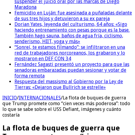
suspender el juicio oral por las marcas de Diego
Maradona
Femicidio en Luján: fue asesinada a puñaladas delante
de sus tres hijos y detuvieron a su ex pareja
Dorian Yates, leyenda del culturismo, 64 años: «Sigo
haciendo entrenamiento con pesas porque es la base.
También hago sauna, baños de agua fría, ciclismo,
senderismo, HIIT, yoga y más»
“Sonreí, te estamos filmando”: se infiltraron en una
red de trabajadores norcoreanos, los grabaron y lo
mostraron en DEF CON 34
Fernández Sagasti presentó un proyecto para que las
senadoras embarazadas puedan sesionar y votar de
forma remota
Respuesta del massismo al Gobierno por la Ley de
Tierras: «Dejaron que Bullrich se estrelle»
INICIO
/
INTERNACIONALES
/
La flota de buques de guerra
que Trump promete como “cien veces más poderosa”: todo
lo que se sabe sobre el USS Defiant, imágenes y cuánto
costaría
La flota de buques de guerra que