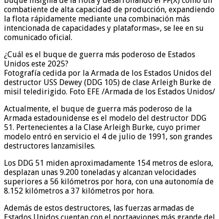
buque insignia de la flota y desarrollando el FF(X) como un
combatiente de alta capacidad de producción, expandiendo
la flota rápidamente mediante una combinación más
intencionada de capacidades y plataformas», se lee en su
comunicado oficial.
¿Cuál es el buque de guerra más poderoso de Estados
Unidos este 2025?
Fotografía cedida por la Armada de los Estados Unidos del
destructor USS Dewey (DDG 105) de clase Arleigh Burke de
misil teledirigido. Foto EFE /Armada de los Estados Unidos/
Actualmente, el buque de guerra más poderoso de la
Armada estadounidense es el modelo del destructor DDG
51. Pertenecientes a la Clase Arleigh Burke, cuyo primer
modelo entró en servicio el 4 de julio de 1991, son grandes
destructores lanzamisiles.
Los DDG 51 miden aproximadamente 154 metros de eslora,
desplazan unas 9.200 toneladas y alcanzan velocidades
superiores a 56 kilómetros por hora, con una autonomía de
8.152 kilómetros a 37 kilómetros por hora.
Además de estos destructores, las fuerzas armadas de
Estados Unidos cuentan con el portaaviones más grande del