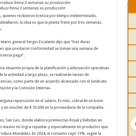
errabusi frena 3 semanas su producción
 quienes recibieron licencia por tiempo indeterminado,
etallaron, la idea es que la planta frene por tres semanas,
.
retario general Sergio Escalante dijo que “tras duras
res que prestaron conformidad se toman una semana de
icencia paga”.
na situación propia de la planificación y adecuación operativa»
e la actividad a largo plazo, se realizarán tareas de
cencias, como parte de un acuerdo alcanzado con el Sindicato
tación y la Comisión Interna».
ninguna repercusión en el salario. Es más, cobrarán un bono
) y un voucher de $ 53.000 en la proveeduría de la compañía.
des, San Luis, donde elabora premezclas Royal y bebidas en
mo masivo no logra repuntar y especialmente en productos que
produce Mondelez. En 2024, el consumo cayó 13%, según la