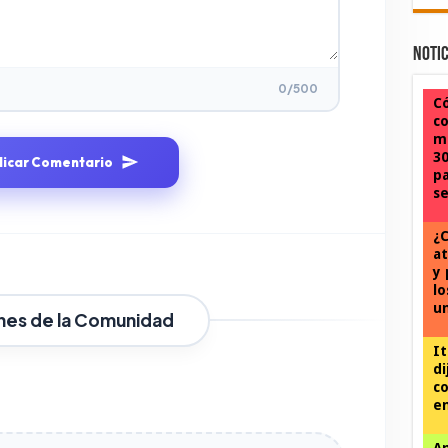
Notic
0
/500
Có
co
mu
30
licar Comentario
pa
se
¿C
at
y 
lo
u
nes de la Comunidad
It
di
co
en
An