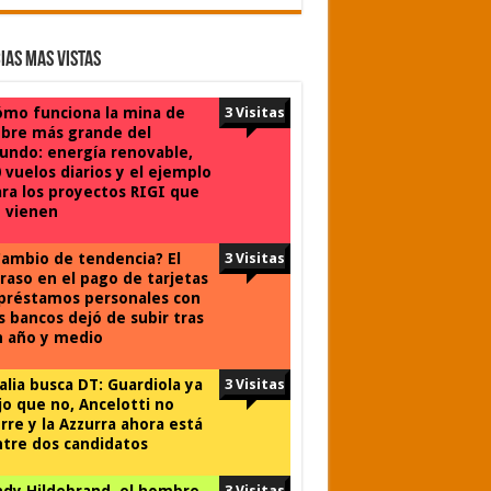
ias Mas Vistas
mo funciona la mina de
3 Visitas
bre más grande del
ndo: energía renovable,
 vuelos diarios y el ejemplo
ra los proyectos RIGI que
 vienen
ambio de tendencia? El
3 Visitas
raso en el pago de tarjetas
préstamos personales con
s bancos dejó de subir tras
n año y medio
alia busca DT: Guardiola ya
3 Visitas
jo que no, Ancelotti no
rre y la Azzurra ahora está
tre dos candidatos
dy Hildebrand, el hombre
3 Visitas