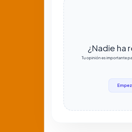
¿Nadie ha r
Tu opinión es importante pa
Empeza