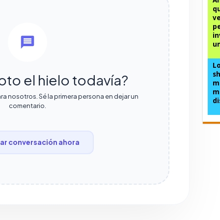
qu
ve
pe
in
un
L
sh
oto el hielo todavía?
me
mi
ra nosotros. Sé la primera persona en dejar un
di
comentario.
r conversación ahora