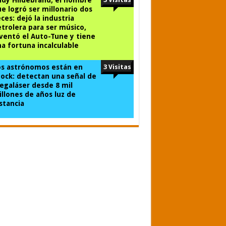
e logró ser millonario dos
ces: dejó la industria
trolera para ser músico,
ventó el Auto-Tune y tiene
a fortuna incalculable
os astrónomos están en
3 Visitas
ock: detectan una señal de
galáser desde 8 mil
llones de años luz de
stancia