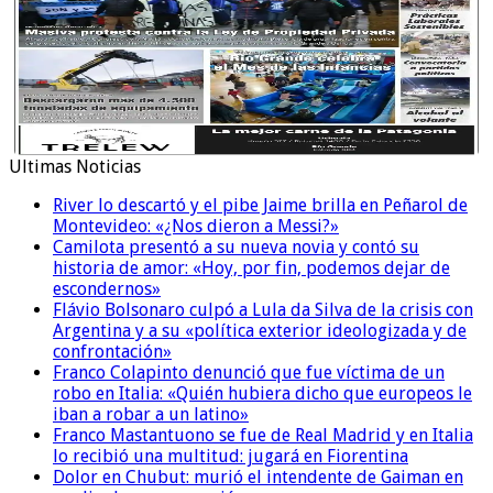
Ultimas Noticias
River lo descartó y el pibe Jaime brilla en Peñarol de
Montevideo: «¿Nos dieron a Messi?»
Camilota presentó a su nueva novia y contó su
historia de amor: «Hoy, por fin, podemos dejar de
escondernos»
Flávio Bolsonaro culpó a Lula da Silva de la crisis con
Argentina y a su «política exterior ideologizada y de
confrontación»
Franco Colapinto denunció que fue víctima de un
robo en Italia: «Quién hubiera dicho que europeos le
iban a robar a un latino»
Franco Mastantuono se fue de Real Madrid y en Italia
lo recibió una multitud: jugará en Fiorentina
Dolor en Chubut: murió el intendente de Gaiman en