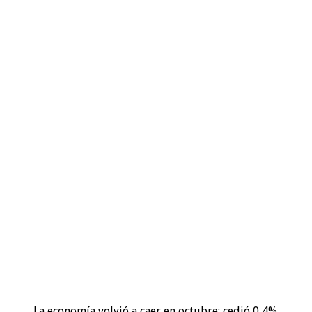
La economía volvió a caer en octubre: cedió 0,4%