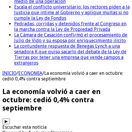
medio de una operación
Escala el conflicto universitario: los rectores piden a la
Justicia que intime al Gobierno y aplique multas si no
cumple la Ley de Fondos
Pedradas, corridas y detenidos frente al Congreso en
la marcha contra la Ley de Propiedad Privada
La Cámara de Casación confirmó el procesamiento de
Julio de Vido y su esposa por enriquecimiento ilícito
La contundente respuesta de Benegas Lynch a una
senadora K que quiso sacarlo del debate de la Ley de
Tierras por tener una empresa que vende campos a
extranjeros
INICIO
/
ECONOMIA
/
La economía volvió a caer en octubre:
cedió 0,4% contra septiembre
La economía volvió a caer en
octubre: cedió 0,4% contra
septiembre
▶
Escuchar esta noticia