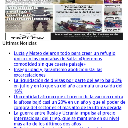
Ultimas Noticias
Lucía y Mateo dejaron todo para crear un refugio
único en las montañas de Salta: «Queremos
comodidad sin que cueste paisaje»
Inseguridad y garantismo abolicionista: las
excarcelaciones
La liquidación de divisas por parte del agro bajó 3%
en julio y en lo que va del año acumula una caída del
16%
Una entidad afirma que el precio de la vacuna contra
la aftosa bajó casi un 20% en un año y que el poder de
compra del sector es el más alto de la última década
La guerra entre Rusia y Ucrania impulsa el precio
internacional del trigo, que se mantiene en su nivel
más alto de los últimos dos años