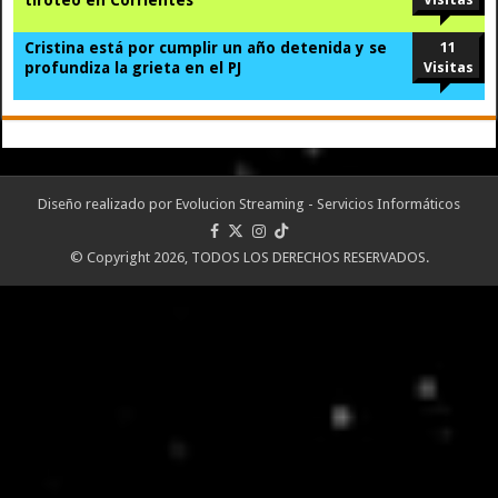
Cristina está por cumplir un año detenida y se
11
profundiza la grieta en el PJ
Visitas
Diseño realizado por
Evolucion Streaming - Servicios Informáticos
© Copyright 2026, TODOS LOS DERECHOS RESERVADOS.
Portal desarrollado y alojado por
Evolución Streaming