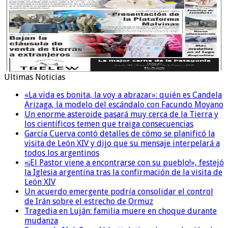
Ultimas Noticias
«La vida es bonita, la voy a abrazar»: quién es Candela
Arizaga, la modelo del escándalo con Facundo Moyano
Un enorme asteroide pasará muy cerca de la Tierra y
los científicos temen que traiga consecuencias
García Cuerva contó detalles de cómo se planificó la
visita de León XIV y dijo que su mensaje interpelará a
todos los argentinos
«¡El Pastor viene a encontrarse con su pueblo!», festejó
la Iglesia argentina tras la confirmación de la visita de
León XIV
Un acuerdo emergente podría consolidar el control
de Irán sobre el estrecho de Ormuz
Tragedia en Luján: familia muere en choque durante
mudanza