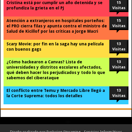
Cristina está por cumplir un año detenida y se
15
profundiza la grieta en el PJ
Visitas
Atención a extranjeros en hospitales porteños:
15
el PRO cierra filas y apunta contra el ministro de
Visitas
Salud de Kicillof por las críticas a Jorge Macri
Scary Movie: por fin en la saga hay una película
13
con buenos gags
Visitas
¿Cómo hackearon a Canvas? Lista de
13
universidades y distritos escolares afectados,
Visitas
qué deben hacer los perjudicados y todo lo que
sabemos del ciberataque
El conflicto entre Temu y Mercado Libre llegó a
13
la Corte Suprema: todos los detalles
Visitas
Diseño realizado por
Evolucion Streaming - Servicios Informáticos