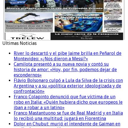
Ultimas Noticias
River lo descartó y el pibe Jaime brilla en Peñarol de
Montevideo: «¿Nos dieron a Messi?»
Camilota presentó a su nueva novia y contó su
historia de amor: «Hoy, por fin, podemos dejar de
escondernos»
Flávio Bolsonaro culpó a Lula da Silva de la crisis con
Argentina y a su «política exterior ideologizada y de
confrontación»
Franco Colapinto denunció que fue víctima de un
robo en Italia: «Quién hubiera dicho que europeos le
iban a robar a un latino»
Franco Mastantuono se fue de Real Madrid y en Italia
lo recibió una multitud: jugará en Fiorentina
Dolor en Chubut: murió el intendente de Gaiman en