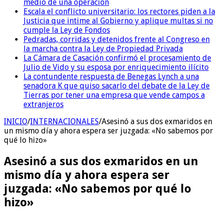
medio de una operación
Escala el conflicto universitario: los rectores piden a la
Justicia que intime al Gobierno y aplique multas si no
cumple la Ley de Fondos
Pedradas, corridas y detenidos frente al Congreso en
la marcha contra la Ley de Propiedad Privada
La Cámara de Casación confirmó el procesamiento de
Julio de Vido y su esposa por enriquecimiento ilícito
La contundente respuesta de Benegas Lynch a una
senadora K que quiso sacarlo del debate de la Ley de
Tierras por tener una empresa que vende campos a
extranjeros
INICIO
/
INTERNACIONALES
/
Asesinó a sus dos exmaridos en
un mismo día y ahora espera ser juzgada: «No sabemos por
qué lo hizo»
Asesinó a sus dos exmaridos en un
mismo día y ahora espera ser
juzgada: «No sabemos por qué lo
hizo»